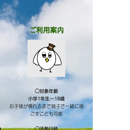
​​ご利用案内
◯対象年齢
小学1年生～18歳
お子様が慣れるまで親子で一緒に過
ごすことも可能
◯活動日時