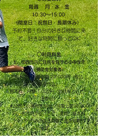
毎週 月・水・金
10:30〜15:00
(閉室日：祝祭日・長期休み）​
予約不要！自分の好きな時間に来
て、好きな時間に帰ってOK
◯利用料金
１．印西市内に住所を有する小中学生
（補助金対象者）
利用料金：月額定額 20,000円（税込・
昼食代込）
基本料：月額 1,000円（登録料として一
律徴収）
＊印西市の補助金制度（月額上限20,000
円）を活用することで、実質、
基本料
1,000円
のみの自己負担で通所可能で
す。