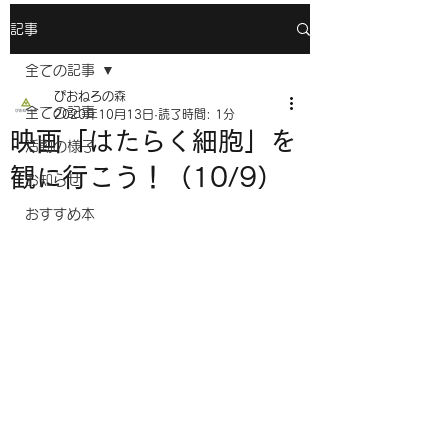
記事
全ての記事
ぴおねろの森
全ての記事
2020年10月13日
読了時間: 1分
映画「はたらく細胞」を
活動の様子
観に行こう！（10/9）
お知らせ
おすすめ本