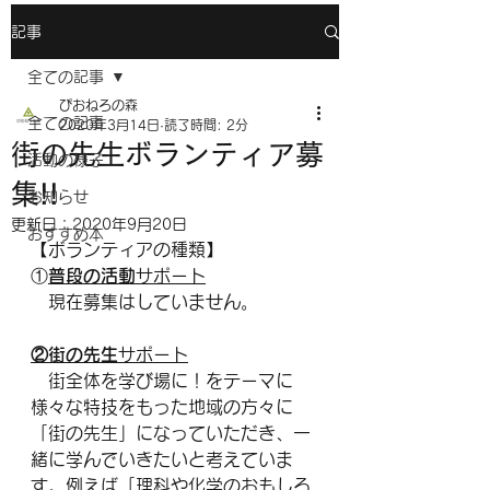
記事
全ての記事
ぴおねろの森
全ての記事
2020年3月14日
読了時間: 2分
街の先生ボランティア募
活動の様子
集!!
お知らせ
更新日：
2020年9月20日
おすすめ本
【ボランティアの種類】
①
普段の活動
サポート
　現在募集はしていません。
②街の先生
サポート
　街全体を学び場に！をテーマに
様々な特技をもった地域の方々に
「街の先生」になっていただき、一
緒に学んでいきたいと考えていま
す。例えば「理科や化学のおもしろ