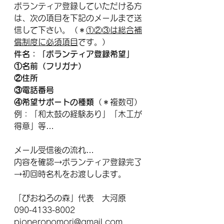
ボランティア登録していただける方
は、次の項目を下記のメールまで送
信して下さい。（＊
①②③は総合補
償制度に必須項目
です。）
件名：「ボランティア登録希望」
①名前（フリガナ）
②住所
③電話番号
④希望サポートの種類
（＊複数可）
例：「和太鼓の経験あり」「木工が
得意」等…
メール受信後の流れ…
内容を確認→ボランティア登録完了
→初回時名札をお渡しします。
「ぴおねろの森」代表　大河原
090-4133-8002
pioneronomori@gmail.com